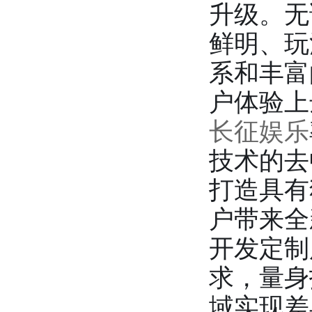
升级。无
鲜明、玩
系和丰富
户体验上
长征娱乐
技术的去
打造具有
户带来全
开发定制
求，量身
域实现差