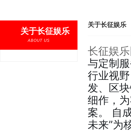
关于长征娱乐
关于长征娱乐
ABOUT US
长征娱乐
与定制服
行业视野
发、区块
细作，为
案。 自
未来”为